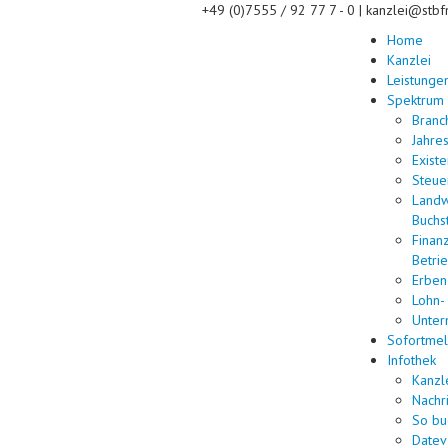
+49 (0)7555 / 92 77 7 - 0 | kanzlei@stbf
Home
Kanzlei
Leistunge
Spektrum
Branc
Jahre
Exist
Steue
Landwi
Buchs
Finan
Betrie
Erben
Lohn-
Unter
Sofortme
Infothek
Kanzl
Nachr
So bu
Datev