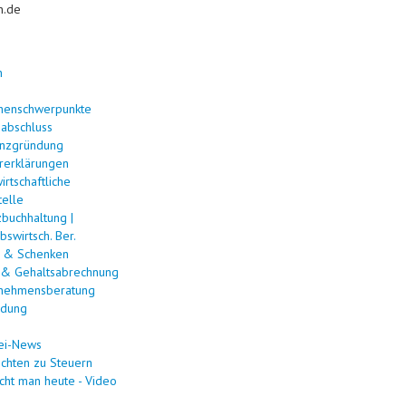
n.de
n
henschwerpunkte
sabschluss
enzgründung
rerklärungen
rtschaftliche
telle
zbuchhaltung |
bswirtsch. Ber.
 & Schenken
 & Gehaltsabrechnung
nehmensberatung
ldung
ei-News
ichten zu Steuern
cht man heute - Video