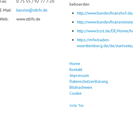
Fax:
0 75 55 / 92 77 7-20
behoerden
E-Mail:
kanzlei@stbfn.de
http://www.bundesfinanzhof.de
Web:
www.stbfn.de
http://www.bundesfinanzminis
http://www.bzst.de/DE/Home/
https://mfw.baden-
wuerttemberg.de/de/startseite
Home
Kontakt
Impressum
Datenschutzerklärung
Bildnachweis
Cookie
Gotp Top