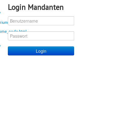
Login Mandanten
/
terium.de/Web/DE/Home/home.html
home_node.html
/
Login