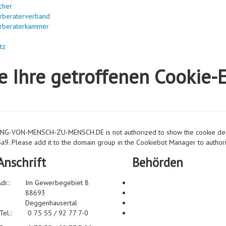
cher
rberaterverband
rberaterkammer
tz
e Ihre getroffenen Cookie-E
-VON-MENSCH-ZU-MENSCH.DE is not authorized to show the cookie decl
 Please add it to the domain group in the Cookiebot Manager to authori
Anschrift
Behörden
dr.:
Im Gewerbegebiet 8
88693
Deggenhausertal
Tel.:
0 75 55 / 92 77 7-0