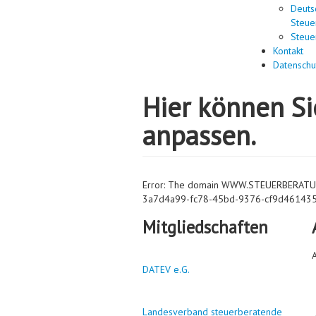
Deuts
Steue
Steue
Kontakt
Datenschu
Hier können Si
anpassen.
Error: The domain WWW.STEUERBERATUNG
3a7d4a99-fc78-45bd-9376-cf9d461435a9.
Mitgliedschaften
A
DATEV e.G.
Landesverband steuerberatende