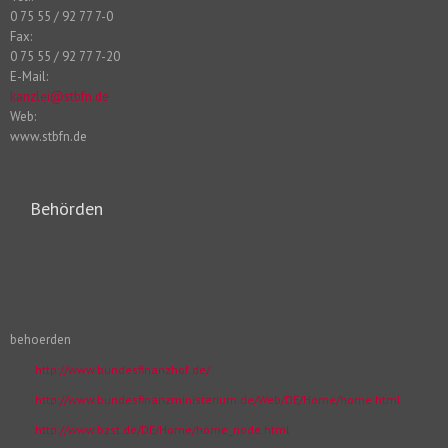
0 75 55 / 92 77 7-0
Fax:
0 75 55 / 92 77 7-20
E-Mail:
kanzlei@stbfn.de
Web:
www.stbfn.de
Behörden
behoerden
http://www.bundesfinanzhof.de/
http://www.bundesfinanzministerium.de/Web/DE/Home/home.html
http://www.bzst.de/DE/Home/home_node.html