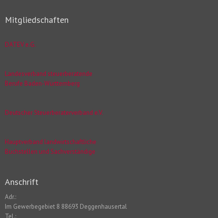
Mitgliedschaften
DATEV e.G.
Landesverband steuerberatende
Berufe Baden-Württemberg
Deutscher Steuerberaterverband e.V.
Hauptverband landwirtschaftliche
Buchstellen und Sachverständige
Anschrift
Adr.:
Im Gewerbegebiet 8 88693 Deggenhausertal
Tel.: