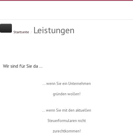
Leistungen
Home
Kanzlei
Leistungen
Startseite
/
Spektrum
Branchenschwerpunkte
Sofortmeldung
Jahresabschluss
Infothek
Existenzgründung
Kanzlei-News
Kontakt
Datenschutz
Steuererklärungen
Nachrichten zu Steuern
Landwirtschaftliche Buchstelle
So bucht man heute - Video
Dat
Wir sind für Sie da ...
Finanzbuchhaltung |
Deutscher Steuerberaterverban
Betriebswirtsch. Ber.
Steuerberaterkammer
Erben & Schenken
... wenn Sie ein Unternehmen
Lohn- & Gehaltsabrechnung
Unternehmensberatung
gründen wollen!
... wenn Sie mit den aktuellen
Steuerformularen nicht
zurechtkommen!